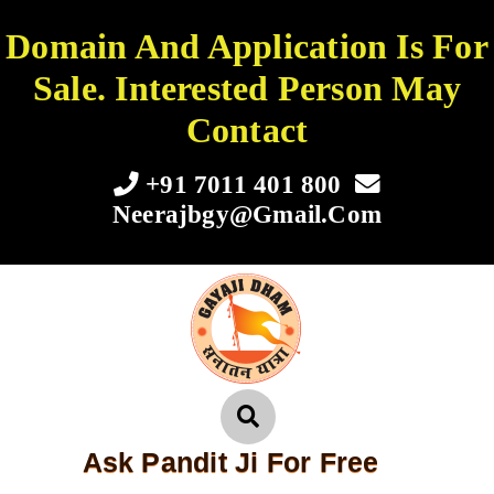
Domain And Application Is For
Sale. Interested Person May
Contact
+91 7011 401 800
Neerajbgy@gmail.com
Ask Pandit Ji For Free