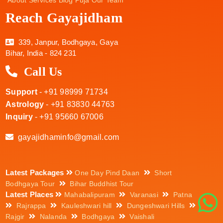
About
Services
Blog
Puja
Our Team
Reach Gayajidham
339, Janpur, Bodhgaya, Gaya
Bihar, India - 824 231
Call Us
Support
- +91 98999 71734
Astrology
- +91 83830 44763
Inquiry
- +91 95660 67006
gayajidhaminfo@gmail.com
Latest Packages
One Day Pind Daan
Short
Bodhgaya Tour
Bihar Buddhist Tour
Latest Places
Mahabalipuram
Varanasi
Patna
Rajrappa
Kauleshwari hill
Dungeshwari Hills
Rajgir
Nalanda
Bodhgaya
Vaishali