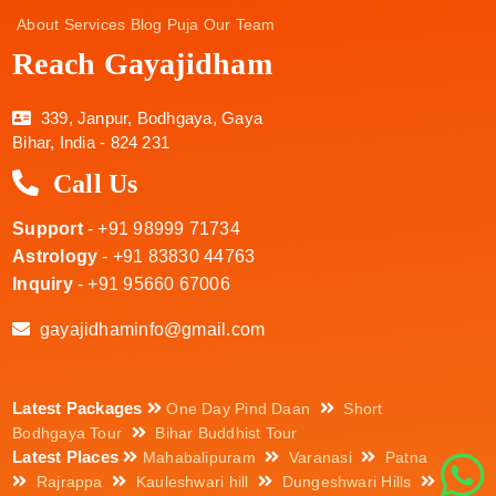
About
Services
Blog
Puja
Our Team
Reach Gayajidham
339, Janpur, Bodhgaya, Gaya
Bihar, India - 824 231
Call Us
Support
- +91 98999 71734
Astrology
- +91 83830 44763
Inquiry
- +91 95660 67006
gayajidhaminfo@gmail.com
Latest Packages
One Day Pind Daan
Short
Bodhgaya Tour
Bihar Buddhist Tour
Latest Places
Mahabalipuram
Varanasi
Patna
Rajrappa
Kauleshwari hill
Dungeshwari Hills