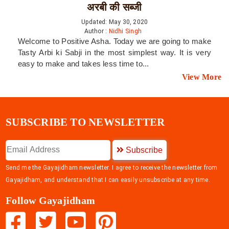
अरबी की सब्जी
Updated: May 30, 2020
Author :
Nidhi Singh
Welcome to Positive Asha. Today we are going to make
Tasty Arbi ki Sabji in the most simplest way. It is very
easy to make and takes less time to...
View More
SUBSCRIBE TO NEWSLETTER
Subscribe
Send me the Gayajidham newsletter. I agree to receive the newsletter from
Gayajidham, and understand that I can easily unsubscribe at any time.
Follow Gayajidham