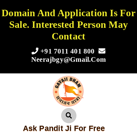
Domain And Application Is For
Sale. Interested Person May
Contact
+91 7011 401 800
Neerajbgy@gmail.com
Ask Pandit Ji For Free