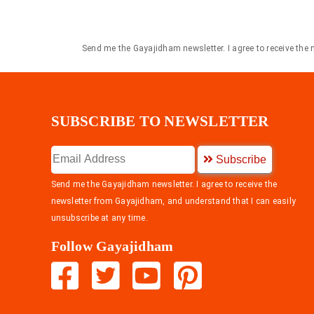
Send me the Gayajidham newsletter. I agree to receive the
SUBSCRIBE TO NEWSLETTER
Subscribe
Send me the Gayajidham newsletter. I agree to receive the
newsletter from Gayajidham, and understand that I can easily
unsubscribe at any time.
Follow Gayajidham