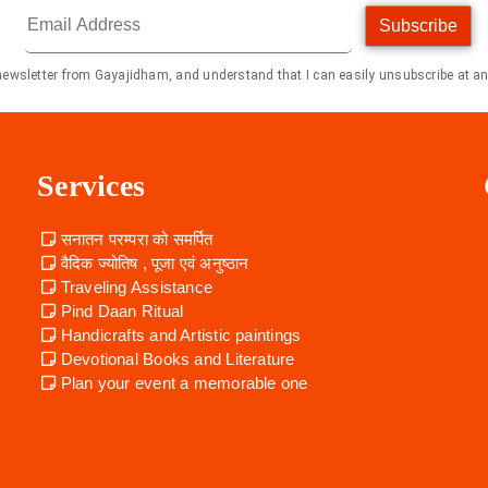
Subscribe
 newsletter from Gayajidham, and understand that I can easily unsubscribe at an
Services
सनातन परम्परा को समर्पित
वैदिक ज्योतिष , पूजा एवं अनुष्ठान
Traveling Assistance
Pind Daan Ritual
Handicrafts and Artistic paintings
Devotional Books and Literature
Plan your event a memorable one