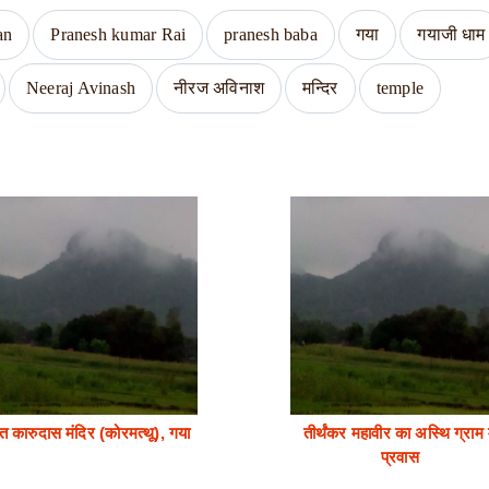
an
Pranesh kumar Rai
pranesh baba
गया
गयाजी धाम
Neeraj Avinash
नीरज अविनाश
मन्दिर
temple
त कारुदास मंदिर (कोरमत्थू), गया
तीर्थंकर महावीर का अस्थि ग्राम म
प्रवास