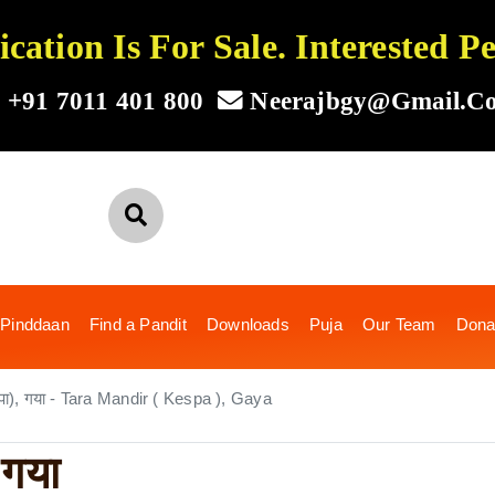
ation Is For Sale. Interested 
+91 7011 401 800
Neerajbgy@gmail.c
 Pinddaan
Find a Pandit
Downloads
Puja
Our Team
Dona
केसपा), गया - Tara Mandir ( Kespa ), Gaya
 गया