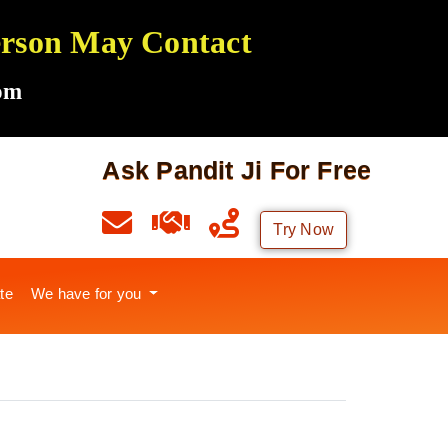
Person May Contact
om
Ask Pandit Ji For Free
Try Now
te
We have for you