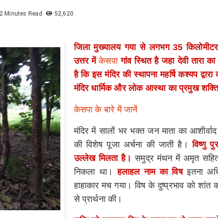
2 Minutes Read
52,620
जिला मुख्यालय गया से लगभग 35 किलोमीट
उत्तर में
केसपा
गांव स्थित है जहा देवी तारा का
है कि इस मंदिर की स्थापना महर्षि कश्यप द्वारा
मंदिर धार्मिक और लोक आस्था का प्रमुख शक्तिप
केसपा के बारे में जानें
मंदिर में सालों भर भक्त जन माता का आशीर्वाद प्
की विशेष पूजा अर्चना की जाती है।
विष्णु 
उल्लेख मिलता है।
समुद्र मंथन में अमृत सहि
निकला था।
हलाहल नाम का विष
इतना अधिक
हाहाकार मच गया। विष के दुष्प्रभाव को शांत 
से प्रार्थना की।