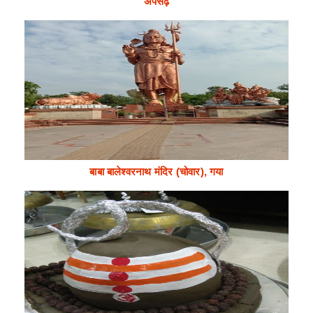
अपसढ़
बाबा बालेश्वरनाथ मंदिर (चोवार), गया