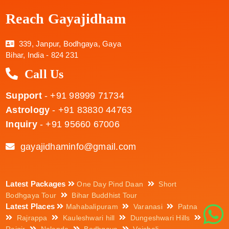
Reach Gayajidham
339, Janpur, Bodhgaya, Gaya
Bihar, India - 824 231
Call Us
Support
- +91 98999 71734
Astrology
- +91 83830 44763
Inquiry
- +91 95660 67006
gayajidhaminfo@gmail.com
Latest Packages
One Day Pind Daan
Short
Bodhgaya Tour
Bihar Buddhist Tour
Latest Places
Mahabalipuram
Varanasi
Patna
Rajrappa
Kauleshwari hill
Dungeshwari Hills
Rajgir
Nalanda
Bodhgaya
Vaishali