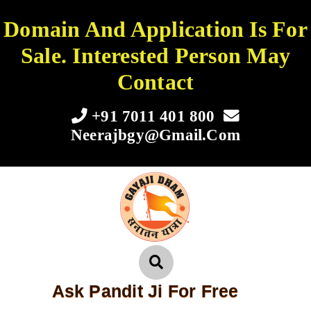
Domain And Application Is For
Sale. Interested Person May
Contact
+91 7011 401 800
Neerajbgy@gmail.com
Ask Pandit Ji For Free