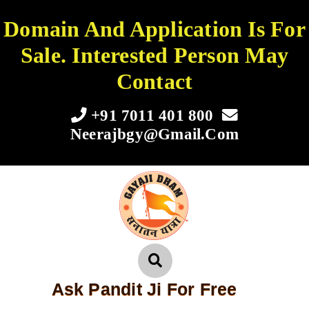
Domain And Application Is For
Sale. Interested Person May
Contact
+91 7011 401 800
Neerajbgy@gmail.com
Ask Pandit Ji For Free