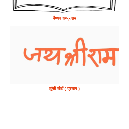
वैष्णव सम्प्रदाय
झूंसी तीर्थ ( प्रयाग )