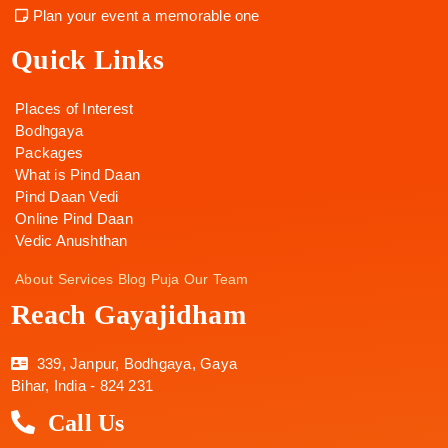
Plan your event a memorable one
Quick Links
Places of Interest
Bodhgaya
Packages
What is Pind Daan
Pind Daan Vedi
Online Pind Daan
Vedic Anushthan
About
Services
Blog
Puja
Our Team
Reach Gayajidham
339, Janpur, Bodhgaya, Gaya
Bihar, India - 824 231
Call Us