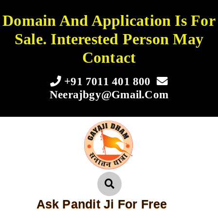
Domain And Application Is For
Sale. Interested Person May
Contact
+91 7011 401 800
Neerajbgy@gmail.com
Ask Pandit Ji For Free