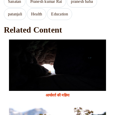
Sanatan
Pranesh kumar Rai
pranesh baba
patanjali
Health
Education
Related Content
आर्यावर्त की महिमा