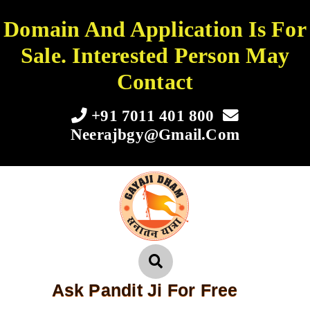
Domain And Application Is For
Sale. Interested Person May
Contact
+91 7011 401 800
Neerajbgy@gmail.com
Ask Pandit Ji For Free