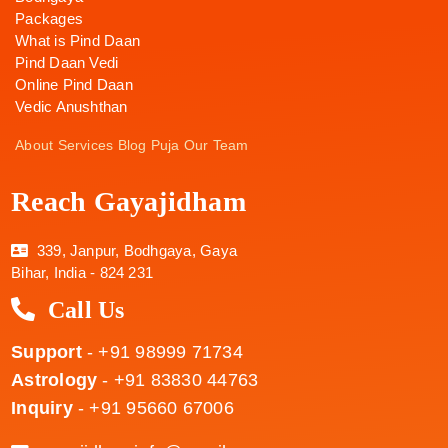
Packages
What is Pind Daan
Pind Daan Vedi
Online Pind Daan
Vedic Anushthan
About
Services
Blog
Puja
Our Team
Reach Gayajidham
339, Janpur, Bodhgaya, Gaya
Bihar, India - 824 231
Call Us
Support
- +91 98999 71734
Astrology
- +91 83830 44763
Inquiry
- +91 95660 67006