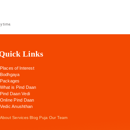
y time.
Quick Links
Places of Interest
Bodhgaya
Packages
What is Pind Daan
Pind Daan Vedi
Online Pind Daan
Vedic Anushthan
About
Services
Blog
Puja
Our Team