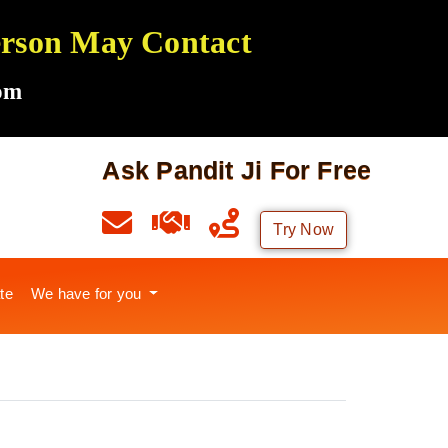
Person May Contact
om
Ask Pandit Ji For Free
Try Now
te
We have for you