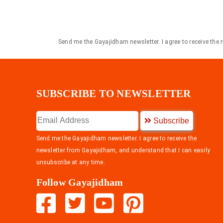
Send me the Gayajidham newsletter. I agree to receive the
SUBSCRIBE TO NEWSLETTER
Subscribe
Send me the Gayajidham newsletter. I agree to receive the
newsletter from Gayajidham, and understand that I can easily
unsubscribe at any time.
Follow Gayajidham