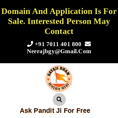
Domain And Application Is For
Sale. Interested Person May
Contact
+91 7011 401 800
Neerajbgy@gmail.com
Ask Pandit Ji For Free