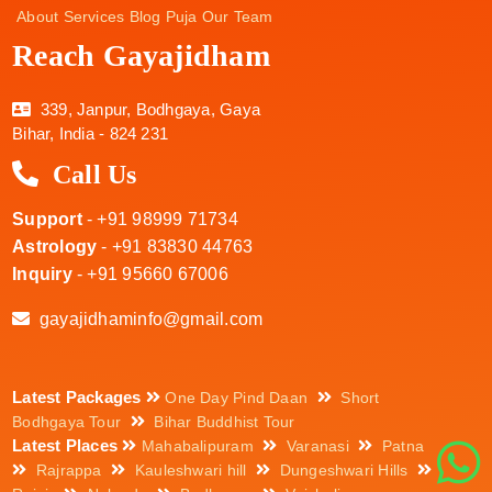
About
Services
Blog
Puja
Our Team
Reach Gayajidham
339, Janpur, Bodhgaya, Gaya
Bihar, India - 824 231
Call Us
Support
- +91 98999 71734
Astrology
- +91 83830 44763
Inquiry
- +91 95660 67006
gayajidhaminfo@gmail.com
Latest Packages
One Day Pind Daan
Short
Bodhgaya Tour
Bihar Buddhist Tour
Latest Places
Mahabalipuram
Varanasi
Patna
Rajrappa
Kauleshwari hill
Dungeshwari Hills